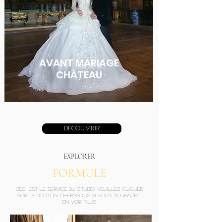
AVANT MARIAGE
​CHÂTEAU
DÉCOUVRIR
EXPLORER
FORMULE
Ceci est le SERVICE du studio, veuillez cliquer
sur le bouton ci-dessous si vous souhaitez
en voir plus